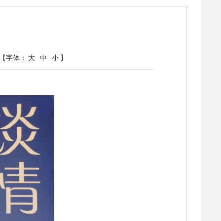
》
【字体：
大
中
小
】