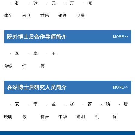
· 谷
· 张
· 完
· 万
· 陈
建全
占仓
世伟
银锋
明星
院外博士后合作导师简介
MORE>>
· 李
· 李
· 王
金铠
恒
伟
在站博士后研究人员简介
MORE>>
· 安
· 李
· 孟
· 赵
· 苏
· 汤
· 唐
晓明
敏
耕合
中华
道明
凯
轲