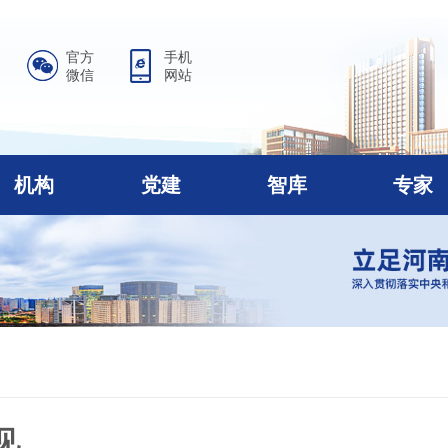
官方
手机
微信
网站
机构
党建
智库
专家
见