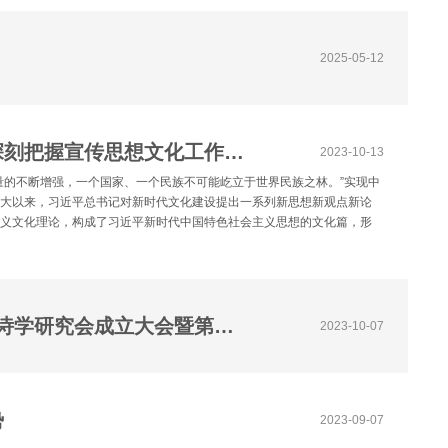
2025-05-12
【中国社会科学网】【深入学习贯彻习近平文化思想④】深刻把握宣传思想文化工作使命任务的时代意涵
2023-10-13
量的不断增强，一个国家、一个民族不可能屹立于世界民族之林。”实现中
八大以来，习近平总书记对新时代文化建设提出一系列新思想新观点新论
主义文化理论，构成了习近平新时代中国特色社会主义思想的文化篇，形
【中国社会科学网】唐诗学研究新进展与展望——“东亚唐诗学研究会成立大会暨第二届东亚唐诗学国际学术研讨会”在上海师范大学举行
2023-10-07
势
2023-09-07