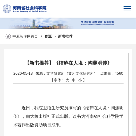
中原智库网首页
资源
新书推荐
【新书推荐】《结庐在人境：陶渊明传》
2026-05-18
来源：文学研究所（黄河文化研究所）
点击量：4560
【字体：
大
中
小
】
近日
，
我院
卫绍生
研究员
撰写的《结庐在人境
：
陶渊明
传》
，
由大象出版社正式出版。该书为河南省社会科学院学
术著作出版资助
项目
成果。