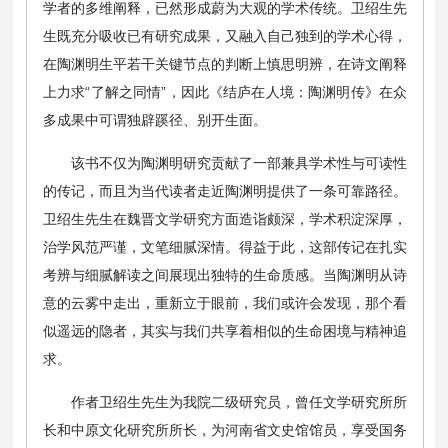
学者的多维阐释，已然形成蔚为大观的学术传统。卫绍生先
生既充分吸收已有研究成果，又融入自己独到的学术心得，
在陶渊明生平若干关键节点的判断上慎思明辨，在诗文阐释
上力求“了解之同情”，因此《结庐在人境：陶渊明传》在众
多成果中可谓独辟蹊径、别开生面。
该书不仅为陶渊明研究贡献了一部兼具学术性与可读性
的传记，而且为当代读者走近陶渊明提供了一条可靠路径。
卫绍生先生在魏晋文学研究方面造诣颇深，学术积淀深厚，
治学风范严谨，文笔细腻深情。得益于此，这部传记在扎实
考辨与细腻解读之间展现出独特的生命质感。当陶渊明从诗
意的云雾中走出，重新立于眼前，我们或许会发现，那个看
似遥远的隐者，其实与我们共享着相似的生命困境与精神追
求。
作者卫绍生先生为我院二级研究员，曾任文学研究所所
长和中原文化研究所所长，为河南省文史馆馆员，享受国务