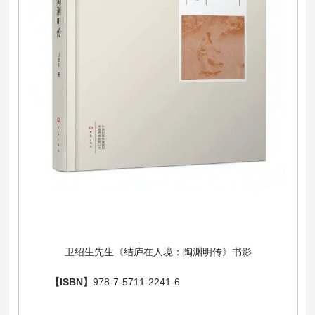
卫绍生先生《结庐在人境：陶渊明传》书影
【ISBN】
978
-
7-5
711
-
2241
-
6