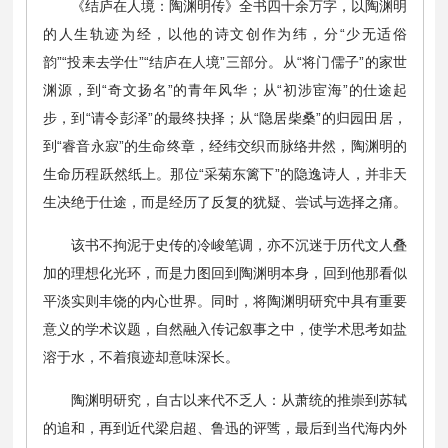
《结庐在人境：陶渊明传》全书四十余万字，以陶渊明
的人生轨迹为经，以他的诗文创作为纬，分“少无适俗
韵”“投耒去学仕”“结庐在人境”三部分。从“将门儒子”的家世
渊源，到“奇文扬名”的青年风华；从“初涉宦海”的仕途起
步，到“请令彭泽”的最终抉择；从“隐居柴桑”的归园田居，
到“睿音永寂”的生命终章，经纬交织而脉络井然，陶渊明的
生命历程跃然纸上。那位“采菊东篱下”的隐逸诗人，并非天
生决绝于仕途，而是经历了反复的犹疑、尝试与选择之痛。
该书不拘泥于史传的冷峻笔调，亦不沉迷于历代文人叠
加的理想化光环，而是力图回到陶渊明本身，回到他那看似
平淡实则丰饶的内心世界。同时，将陶渊明研究中具有重要
意义的学术议题，自然融入传记叙事之中，使学术思考如盐
溶于水，不着痕迹却意味深长。
陶渊明研究，自古以来代不乏人：从萧统的推崇到苏轼
的追和，再到近代梁启超、鲁迅的评骘，最后到当代海内外