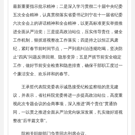
最新重要指示批示精神；二是深入学习贯彻二十届中央纪委
五次全会精神，认真贯彻落实省委书记刘宁在十一届省纪委
六次全会上的讲话精神和全会精神，以更高标准更实举措推
进全面从严治党；三是提高政治站位，压实传导责任，健全
工作机制，狠抓巡视整改工作落实；四是持之以恒正风肃
纪，紧盯春节前时间节点，一严到底纠治违规吃喝，坚决防
止“四风”问题反弹回潮、隐形变异；五是严抓节前安全稳定
工作，做好节前安全检查和隐患排查，确保干部职工度过一
个廉洁安全、欢乐祥和的春节。
王承哲代表院党委表示诚恳接受纪检监察组的意见建
议，并表示，省社科院党委将进一步提高政治站位，高度重
视此次专题会议的会商事项，深入推进“两个责任”贯通协
同，一以贯之推进全面从严治党向纵深发展，扎实做好巡视
整改“后半篇文章”。
院相关职能部门负责同志列席会议。