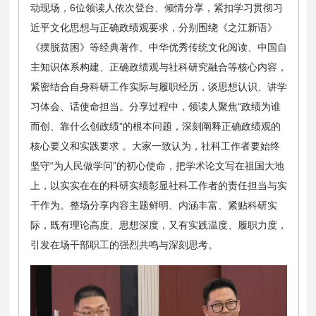
动现场，6位领读人依次登台、倾情分享，紧扣学习贯彻习
近平文化思想与正确政绩观要求，分别围绕《之江新语》
《摆脱贫困》等经典著作、中华优秀传统文化阅读、中国自
主知识体系构建、正确政绩观与社科研究融合等核心内容，
紧密结合自身科研工作实际与履职经历，谈思想认识、讲学
习体会、话使命担当。分享过程中，领读人聚焦“政绩为谁
而创、靠什么创政绩”的根本问题，深刻阐释正确政绩观的
核心要义和实践要求 。大家一致认为，社科工作者要始终
坚守“为人民做学问”的初心使命，把学术论文写在祖国大地
上，以实实在在的科研实绩彰显社科工作者的责任担当与实
干作为。整场分享内容主题鲜明、内涵丰富、紧贴科研实
际，既有理论高度、思想深度，又有实践温度、履职力度，
引发在场干部职工的强烈共鸣与深刻思考。