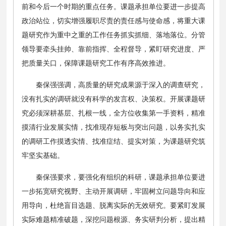
前和今后一个时期的重点任务。课题承担单位要进一步提高
政治站位，切实增强履职尽责的责任感与使命感，将重大课
题研究作为重中之重的工作任务抓实抓细、落地落位。分管
领导要牵头挂帅、靠前指挥、全程督导，紧盯研究进度、严
把质量关口，保障课题研究工作有序高效推进。
秦保强强调，高质量的研究成果源于深入的调查研究，
没有扎实的调研就没有科学的发言权、决策权。开展课题研
究必须深耕基层、扎根一线，全方位收集第一手资料，精准
摸清行业发展实情，找准现存短板与突出问题，以务实扎实
的调研工作摸透实情、找准症结、提实对策，为课题研究筑
牢坚实基础。
秦保强要求，要强化有组织的科研，课题承担单位要进
一步拓宽研究视野、主动开展调研，牢固树立问题导向和应
用导向，杜绝盲目选题、脱离实际的无效研究。要紧盯发展
实际难题精准破题，深挖问题根源、务实研判分析，提出精