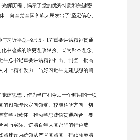
斗光辉历程，揭示了党的优秀特质和关键密
一体，向全党全国各族人民发出了“坚定信心、
习近平总书记“5・17”重要讲话精神贯通
文化中蕴藏的治吏理政经验、民为邦本理念、
近平总书记重要讲话精神推出、刊登一批高
人才上精准发力，当好习近平党建思想的阐
平党建思想，作为当前和今后一个时期的一项
党的创新理论定向领航、校准科研方向，切
丰富学习载体，推动学思践悟贯通融合。要
合河南实际、讲清百年大党密码的特色成
政治建设为统领从严管党治党，持续涵养清