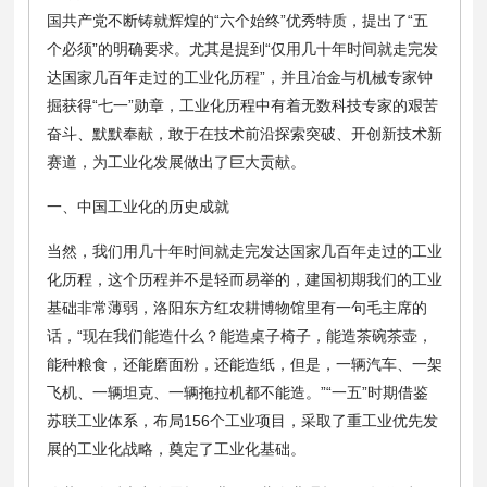
国共产党不断铸就辉煌的“六个始终”优秀特质，提出了“五
个必须”的明确要求。尤其是提到“仅用几十年时间就走完发
达国家几百年走过的工业化历程”，并且冶金与机械专家钟
掘获得“七一”勋章，工业化历程中有着无数科技专家的艰苦
奋斗、默默奉献，敢于在技术前沿探索突破、开创新技术新
赛道，为工业化发展做出了巨大贡献。
一、中国工业化的历史成就
当然，我们用几十年时间就走完发达国家几百年走过的工业
化历程，这个历程并不是轻而易举的，建国初期我们的工业
基础非常薄弱，洛阳东方红农耕博物馆里有一句毛主席的
话，“现在我们能造什么？能造桌子椅子，能造茶碗茶壶，
能种粮食，还能磨面粉，还能造纸，但是，一辆汽车、一架
飞机、一辆坦克、一辆拖拉机都不能造。”“一五”时期借鉴
苏联工业体系，布局156个工业项目，采取了重工业优先发
展的工业化战略，奠定了工业化基础。