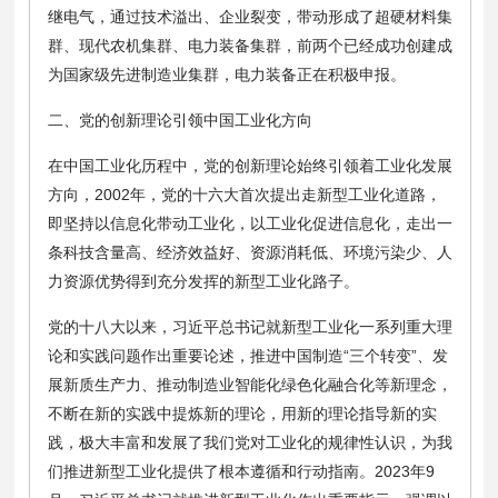
继电气，通过技术溢出、企业裂变，带动形成了超硬材料集
群、现代农机集群、电力装备集群，前两个已经成功创建成
为国家级先进制造业集群，电力装备正在积极申报。
二、党的创新理论引领中国工业化方向
在中国工业化历程中，党的创新理论始终引领着工业化发展
方向，2002年，党的十六大首次提出走新型工业化道路，
即坚持以信息化带动工业化，以工业化促进信息化，走出一
条科技含量高、经济效益好、资源消耗低、环境污染少、人
力资源优势得到充分发挥的新型工业化路子。
党的十八大以来，习近平总书记就新型工业化一系列重大理
论和实践问题作出重要论述，推进中国制造“三个转变”、发
展新质生产力、推动制造业智能化绿色化融合化等新理念，
不断在新的实践中提炼新的理论，用新的理论指导新的实
践，极大丰富和发展了我们党对工业化的规律性认识，为我
们推进新型工业化提供了根本遵循和行动指南。2023年9