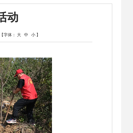
活动
【字体：
大
中
小
】