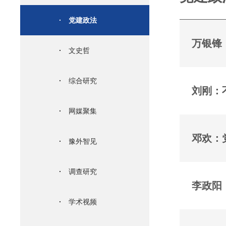
·
党建政法
万银锋
·
文史哲
·
综合研究
刘刚：
·
网媒聚集
邓欢：
·
豫外智见
·
调查研究
李政阳
·
学术视频