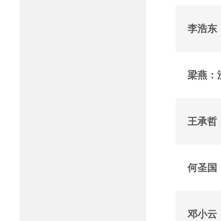
梁燕：
王承哲
何圣国
邓小云