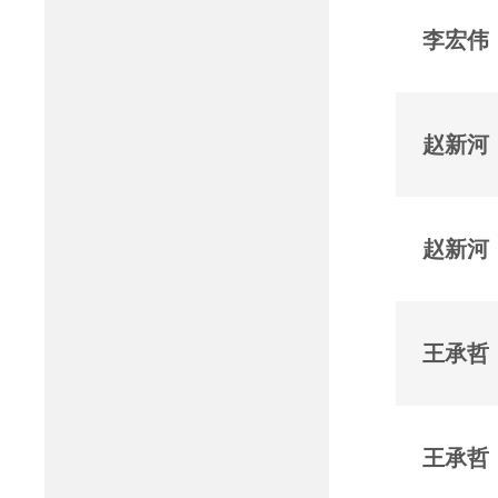
李宏伟
赵新河
赵新河
王承哲
王承哲