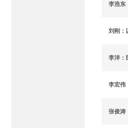
李浩东
刘刚：
李洋：
李宏伟
张俊涛