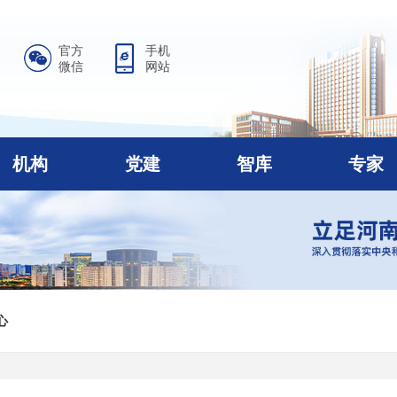
官方
手机
微信
网站
机构
党建
智库
专家
心