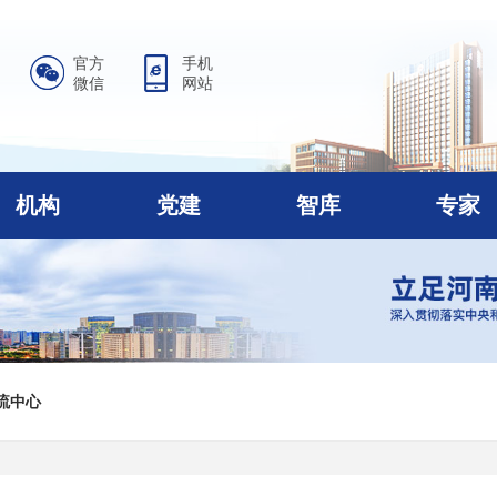
官方
手机
微信
网站
机构
党建
智库
专家
流中心