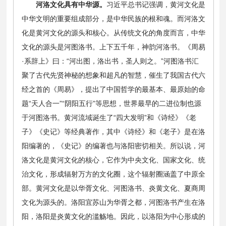
河洛文化具有中华源。
习近平总书记强调，黄河文化是
中华文明的重要组成部分，是中华民族的根和魂。而河洛文
化是黄河文化的源头和核心。从传统文化的角度而言，中华
文化的源头是河图洛书。上下五千年，神韵河洛书。《周易
·系辞上》曰：“河出图，洛出书，圣人则之。”河图洛书汇
聚了古代先贤神秘的想象和超凡的智慧，催生了我国古代六
经之首的《周易》，提出了中国哲学的最基本、最原始的命
题“天人合一”“阴阳五行”等思想，世界最早的二进位制也源
于河图洛书。黄河流域诞生了“四大发明”和《诗经》《老
子》《史记》等经典著作，其中《诗经》和《老子》是在洛
阳编著的，《史记》的编著也与洛阳密切相关。所以说，河
洛文化是黄河文化的核心，它作为中央文化、国家文化、统
治文化，形成辐射万方的文化圈，这个辐射圈涵盖了中原全
部。黄河文化是以华胥文化、河图洛书、炎黄文化、夏商周
文化为源头的。洛阳宜苏山为华胥之都，河图洛书产生在洛
阳，洛阳是炎黄文化的滥觞地。因此，以洛阳为中心形成的