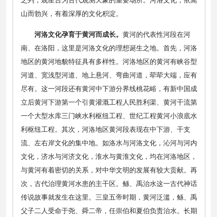
山而勃兴，有着深厚的文化积淀。
河洛文化孕育于黄河而成长。
黄河的代表性河段在河
南、在洛阳，这里是河洛文化的理想诞生之地。首先，河洛
地区的黄河地貌特征具有多样性。河洛地区的黄河有峡谷型
河道、宽浅型河道、地上悬河、弯曲河道，荦荦大端，应有
尽有。这一河段还有黄河中下游分界线桃花峪，有新中国成
立后黄河下游第一个引黄灌溉工程人民胜利渠、黄河干流第
一个大型水库三门峡水利枢纽工程、世纪工程黄河小浪底水
利枢纽工程。其次，河洛地区黄河段表现在中下游、干支
流、左右岸文化的集中地。如洛水与河洛文化，沁河与河内
文化，济水与河济文化，淮水与黄淮文化，均在河洛地区，
与黄河有着密切的关系，对中华文明的发展有较大贡献。再
次，古代治理黄河水患的主干区。鲧、禹治水这一古代神话
传说故事就发生在这里。三皇五帝时期，黄河泛滥，鲧、禹
父子二人受命于尧、舜二帝，任崇伯和夏伯负责治水。长期