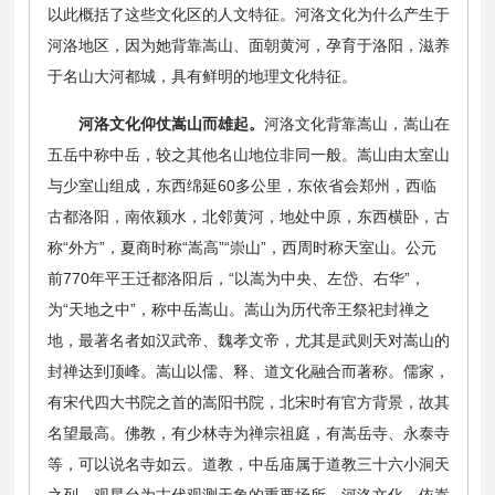
以此概括了这些文化区的人文特征。河洛文化为什么产生于
河洛地区，因为她背靠嵩山、面朝黄河，孕育于洛阳，滋养
于名山大河都城，具有鲜明的地理文化特征。
河洛文化仰仗嵩山而雄起。
河洛文化背靠嵩山，嵩山在
五岳中称中岳，较之其他名山地位非同一般。嵩山由太室山
与少室山组成，东西绵延60多公里，东依省会郑州，西临
古都洛阳，南依颍水，北邻黄河，地处中原，东西横卧，古
称“外方”，夏商时称“嵩高”“崇山”，西周时称天室山。公元
前770年平王迁都洛阳后，“以嵩为中央、左岱、右华”，
为“天地之中”，称中岳嵩山。嵩山为历代帝王祭祀封禅之
地，最著名者如汉武帝、魏孝文帝，尤其是武则天对嵩山的
封禅达到顶峰。嵩山以儒、释、道文化融合而著称。儒家，
有宋代四大书院之首的嵩阳书院，北宋时有官方背景，故其
名望最高。佛教，有少林寺为禅宗祖庭，有嵩岳寺、永泰寺
等，可以说名寺如云。道教，中岳庙属于道教三十六小洞天
之列，观星台为古代观测天象的重要场所。河洛文化，依嵩