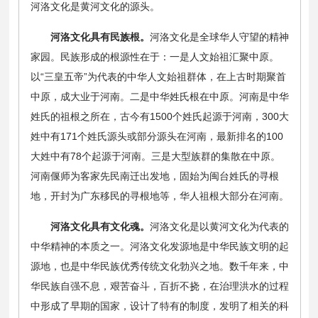
河洛文化是黄河文化的源头。
河洛文化具有民族根。
河洛文化是全球华人守望的精神
家园。民族形成的根源性在于：一是人文始祖汇聚中原。
以“三皇五帝”为代表的中华人文始祖群体，在上古时期聚首
中原，成大业于河南。二是中华姓氏根在中原。河南是中华
姓氏的祖根之所在，古今有1500个姓氏起源于河南，300大
姓中有171个姓氏源头或部分源头在河南，最新排名的100
大姓中有78个起源于河南。三是大型族群的集散在中原。
河南偃师为客家先民南迁出发地，固始为闽台姓氏的寻根
地，开封为广东移民的寻根地等，华人祖根大部分在河南。
河洛文化具有文化魂。
河洛文化是以黄河文化为代表的
中华精神的本质之一。河洛文化发源地是中华民族文明的起
源地，也是中华民族优秀传统文化勃兴之地。数千年来，中
华民族自强不息，艰苦奋斗，百折不挠，在治理洪水的过程
中形成了早期的国家，设计了特有的制度，发明了相关的科