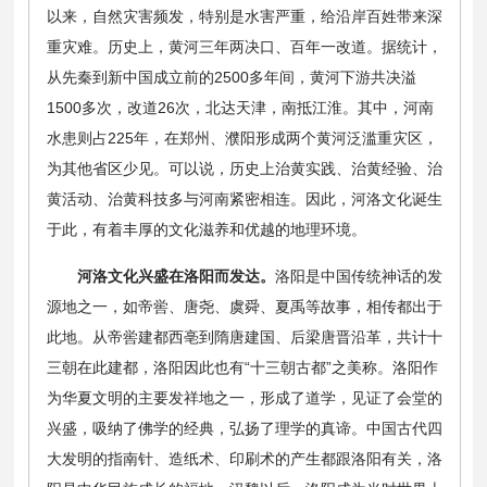
以来，自然灾害频发，特别是水害严重，给沿岸百姓带来深
重灾难。历史上，黄河三年两决口、百年一改道。据统计，
从先秦到新中国成立前的2500多年间，黄河下游共决溢
1500多次，改道26次，北达天津，南抵江淮。其中，河南
水患则占225年，在郑州、濮阳形成两个黄河泛滥重灾区，
为其他省区少见。可以说，历史上治黄实践、治黄经验、治
黄活动、治黄科技多与河南紧密相连。因此，河洛文化诞生
于此，有着丰厚的文化滋养和优越的地理环境。
河洛文化兴盛在洛阳而发达。
洛阳是中国传统神话的发
源地之一，如帝喾、唐尧、虞舜、夏禹等故事，相传都出于
此地。从帝喾建都西亳到隋唐建国、后梁唐晋沿革，共计十
三朝在此建都，洛阳因此也有“十三朝古都”之美称。洛阳作
为华夏文明的主要发祥地之一，形成了道学，见证了会堂的
兴盛，吸纳了佛学的经典，弘扬了理学的真谛。中国古代四
大发明的指南针、造纸术、印刷术的产生都跟洛阳有关，洛