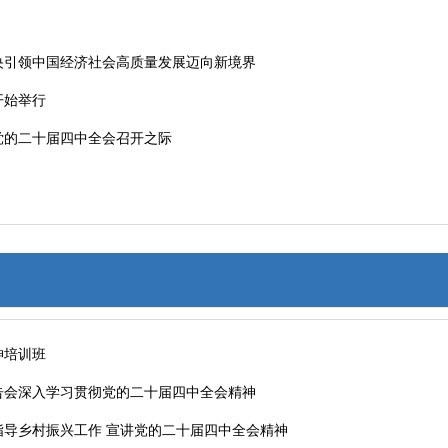
央引领中国经济社会高质量发展迈向新境界
开始举行
党的二十届四中全会召开之际
神培训班
告会深入学习贯彻党的二十届四中全会精神
导乡村振兴工作 宣讲党的二十届四中全会精神