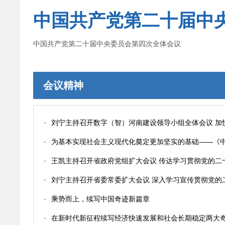
中国共产党第二十届中
中国共产党第二十届中央委员会第四次全体会议
会议精神
·
刘宁主持召开数字（智）河南建设领导小组全体会议 加
·
为基本实现社会主义现代化奠定更加坚实的基础——《
·
王凯主持召开省政府党组扩大会议 传达学习贯彻党的二
·
刘宁主持召开省委常委扩大会议 深入学习宣传贯彻党的
·
乘势而上，续写中国奇迹新篇章
·
在新时代新征程续写经济快速发展和社会长期稳定两大