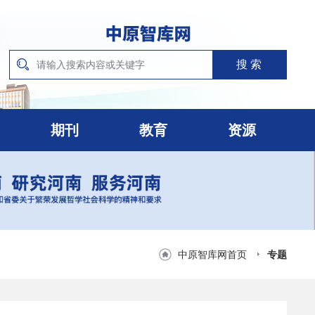
期刊
教育
资源
中原智库网首页
专题