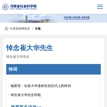
中原智库网首页
专题
悼念崔大华先生
悼念崔大华先生
悼词
·
喻新安：在崔大华遗体告别仪式上的悼词
·
悼念崔大华先生唁电