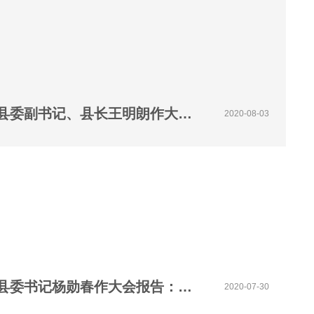
【视频】第十一届中原智库论坛栾川县委副书记、县长王明朗作大会报告：《践行“两山”理念、引领高质量发展》
2020-08-03
【视频】第十一届中原智库论坛孟津县委书记杨勋春作大会报告：《以小沟域闯出县域发展新天地》
2020-07-30