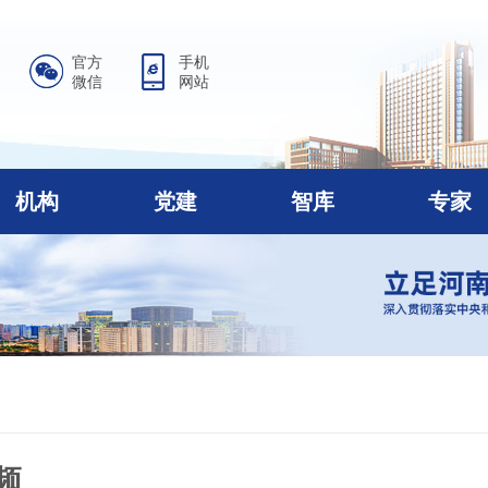
官方
手机
微信
网站
机构
党建
智库
专家
频