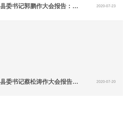
【视频】第十一届中原智库论坛 修武县委书记郭鹏作大会报告：《美学引领的县域高质量发展》
2020-07-23
【视频】第十一届中原智库论坛 兰考县委书记蔡松涛作大会报告：《传承三鼓劲、践行三起来》
2020-07-20