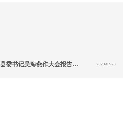
【视频】第十一届中原智库论坛 睢县县委书记吴海燕作大会报告：《打造中原鞋都，助推县域经济高质量发展》
2020-07-28