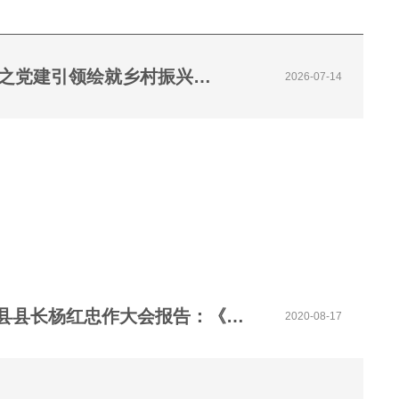
【宣讲视频】马克思主义研究所社科青年献礼建党105周年之党建引领绘就乡村振兴新图景
2026-07-14
【视频】第十一届中原智库论坛淅川县县长杨红忠作大会报告：《牢记县域治理“三起来”嘱托，当好新时代绿色发展的“答卷人”》
2020-08-17