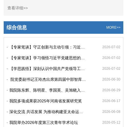
科研经费的审批与监管;负责科研人员的年度业绩考核、学术活
动及科研成果的归档管理;负责国情省情调
查看详细>>
综合信息
MORE>>
·
【专家笔谈】守正创新与主动引领：习近平党建思想的四重维度阐释
2026-07-02
·
【专家笔谈】学习领悟习近平党建思想的三个维度
2026-07-02
·
【学思践悟】深刻认识中国共产党领导工业化的光辉历程
2026-07-02
·
院党委副书记王玲杰出席第四届中部智库论坛并作大会发言
2026-06-30
·
我院陈东辉、陈明星、李国英、吴旭晓入选2025年全国高被引学者TOP1%
2026-06-29
·
我院多项成果获2025年河南省发展研究奖
2026-06-17
·
深化交流 共话发展 为推动构建亚太命运共同体贡献智慧和力量
2026-06-08
·
我院举办2026年度第三次青年学术论坛
2026-05-12