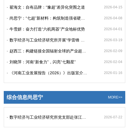
·
翟海文：自有品牌：“豫超”差异化突围之道
2026-04-15
·
尚思宁：“七超”新材料：构筑制造强省硬核底座
2026-04-08
·
牛雪妍：奋力打造“六机两器”产业地标优势
2026-04-01
·
数字经济与工业经济研究所开展“学雷锋 我行动”文明实践志愿活动
2026-03-19
·
赵西三：构建链接全国辐射全球的产业超级枢纽（枢纽与支点·大中原融入大市场③）
2026-02-09
·
刘晓萍：河南“新食力”，闪亮“七颗星”
2026-02-04
·
《河南工业发展报告（2026）》出版宣介暨“建设制造强省”座谈会在郑州举行
2026-01-16
综合信息尚思宁
MORE>>
·
数字经济与工业经济研究所党支部赴张江智慧岛（河南）开展“牢记初心使命、强化政治忠诚”主题党日活动
2026-07-22