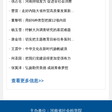
·
张占仓：河南持续发力 促进全社会消费
·
曹雷：走好内陆大省外贸高质量发展新路子
·
董黎明：用好6种类型把握12项内容
·
杨玉雪：纾解大兴调查研究的基层难题
·
唐金培：切实把主题教育目标任务落到实处
·
王震中：中华文化在新时代扬帆破浪
·
何圣国：把我们党建设得更加坚强有力
·
张翼泽：弘扬勤劳美德 成就青春梦想
查看更多信息>>
主办单位：河南省社会科学院