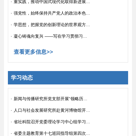
·
重实践，推动中国式现代化取得新进展新突破——牢牢把握主题教育总要求③
·
强党性，始终保持共产党人的政治本色——牢牢把握主题教育总要求②
·
学思想，把握党的创新理论的世界观方法论——牢牢把握主题教育总要求①
·
凝心铸魂向复兴 ——写在学习贯彻习近平新时代中国特色社会主义思想主题教育启动之际
查看更多信息>>
学习动态
·
新闻与传播研究所党支部开展“领略历史魅力 坚定文化自信”主题党日活动
·
人口与社会发展研究所赴黄河博物馆开展主题党日活动
·
省社科院召开党委理论学习中心组学习（扩大）会议
·
省委主题教育第十七巡回指导组第四次现场推进会暨建章立制交流会在省社科院举行