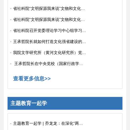
·
省社科院“文明探源我来说”文物和文化遗产保护志愿服务宣讲团成员赴洛阳市宜阳县开展“打造华夏古都品牌 讲好黄河故事”主题宣讲活动
·
省社科院“文明探源我来说”文物和文化遗产保护志愿服务宣讲团成员赴新乡市封丘县开展“传承弘扬河洛文化 坚定文化自信自强”主题宣讲活动
·
省社科院召开党委理论学习中心组学习（扩大）专题报告会
·
王承哲院长就如何打造文化强省建设的响亮品牌接受《河南日报》专访
·
我院文学研究所（黄河文化研究所）党支部组织开展“庆七一”支部书记讲党课活动
·
王承哲院长在中央党校（国家行政学院）学员讲堂作专题报告
查看更多信息>>
主题教育一起学
·
主题教育一起学 | 乔龙龙：在深化“两个结合”中推进文化自信自强